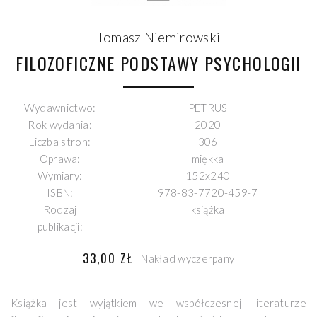
Tomasz Niemirowski
FILOZOFICZNE PODSTAWY PSYCHOLOGII
Wydawnictwo:
PETRUS
Rok wydania:
2020
Liczba stron:
306
Oprawa:
miękka
Wymiary:
152x240
ISBN:
978-83-7720-459-7
Rodzaj
książka
publikacji:
33,00 ZŁ
Nakład wyczerpany
Książka jest wyjątkiem we współczesnej literaturze