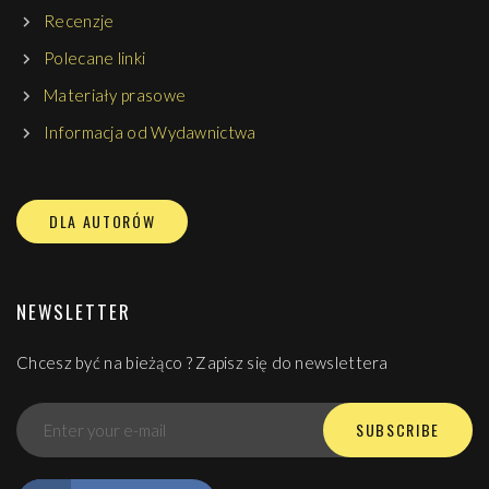
– syntezy jego szerokiej wiedzy naukowej, filozoficznej i
Wydział Filozofii
Recenzje
teologicznej oraz głębokiej pasji duchowej.
Katolicki Uniwersytet Lubelski Jana Pawła II
Polecane linki
Materiały prasowe
Informacja od Wydawnictwa
DLA AUTORÓW
NEWSLETTER
Chcesz być na bieżąco ? Zapisz się do newslettera
SUBSCRIBE