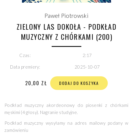
Paweł Piotrowski
ZIELONY LAS DOKOŁA - PODKŁAD
MUZYCZNY Z CHÓRKAMI (200)
Czas:
2:17
Data premiery:
2025-10-07
20,00 ZŁ
DODAJ DO KOSZYKA
Podkład muzyczny akordeonowy do piosenki z chórkami
męskimi (4 głosy). Nagranie studyjne.
Podkład muzyczny wysyłamy na adres mailowy podany w
zamówieniu