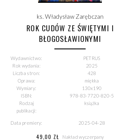
ks. Władysław Zarębczan
ROK CUDÓW ZE ŚWIĘTYMI I
BŁOGOSŁAWIONYMI
Wydawnictwo:
PETRUS
Rok wydania:
2025
Liczba stron:
428
Oprawa:
miękka
Wymiary:
130x190
ISBN:
978-83-7720-820-5
Rodzaj
książka
publikacji:
Data premiery:
2025-04-28
49,00 ZŁ
Nakład wyczerpany