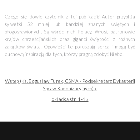
Czego się dowie czytelnik z tej publikacji? Autor przybliża
sylwetki 52 mniej lub bardziej znanych świętych i
błogosławionych. Są wśród nich Polacy, Włosi, patronowie
krajów chrześcijańskich oraz giganci świętości z różnych
zakątków świata. Opowieści te poruszają serca i mogą być
duchową inspiracją dla tych, którzy pragną zdobyć Niebo.
Wstęp (Ks. Bogusław Turek, CSMA - Podsekretarz Dykasterii
Spraw Kanonizacyjnych) »
okładka str. 1-4 »