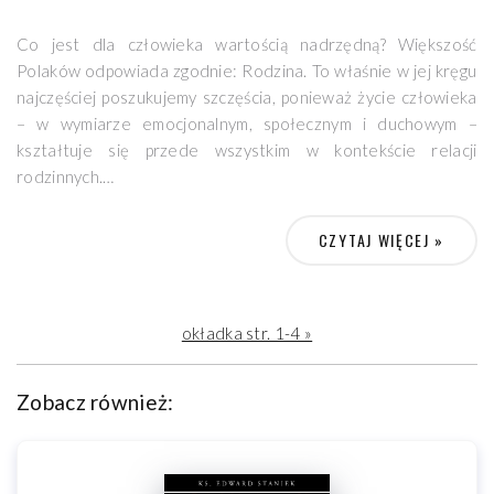
Co jest dla człowieka wartością nadrzędną? Większość
Polaków odpowiada zgodnie: Rodzina. To właśnie w jej kręgu
najczęściej poszukujemy szczęścia, ponieważ życie człowieka
– w wymiarze emocjonalnym, społecznym i duchowym –
kształtuje się przede wszystkim w kontekście relacji
rodzinnych.
Niniejsza książka odwołuje się do fundamentalnych prawd o
CZYTAJ WIĘCEJ »
naturze człowieka, aby ukazać istotę małżeństwa,
macierzyństwa, ojcostwa oraz więzi pomiędzy rodzeństwem.
Autor podkreśla znaczenie tradycji, wspólnego świętowania
okładka str. 1-4 »
oraz codziennego, świadomego bycia razem. Wskazuje także
na konieczność podejmowania wysiłku w budowaniu dobrych
relacji, które wymagają nie tylko wiedzy i wrażliwości, lecz
Zobacz również:
także wzajemnego zrozumienia i dobrej woli.
Książka zwraca uwagę, że harmonijna rodzina nie jest
dziełem przypadku – powstaje dzięki cierpliwości,