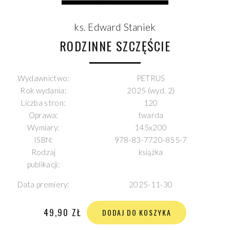
ks. Edward Staniek
RODZINNE SZCZĘŚCIE
Wydawnictwo:
PETRUS
Rok wydania:
2025 (wyd. 2)
Liczba stron:
120
Oprawa:
twarda
Wymiary:
145x200
ISBN:
978-83-7720-855-7
Rodzaj
książka
publikacji:
Data premiery:
2025-11-30
49,90 ZŁ
DODAJ DO KOSZYKA