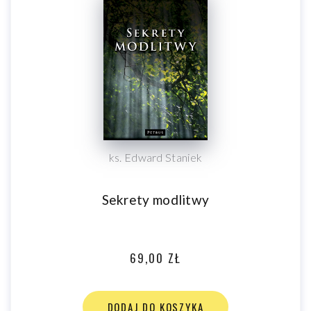
ustępstwom, zaufaniu i zakorzenieniu w wartościach
transcendentnych. Fundamentem tego procesu jest
zawierzenie Bogu – Temu, który sam wybrał rodzinę jako
miejsce swego objawienia i towarzyszy jej zmaganiom,
niezmiennym od tysięcy lat.
ks. Edward Staniek
Sekrety modlitwy
69,00 ZŁ
DODAJ DO KOSZYKA