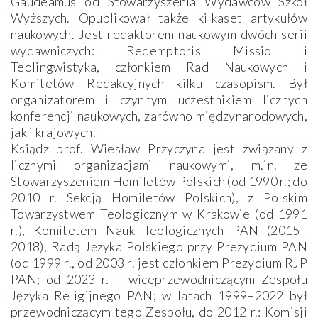
Gaudeamus od Stowarzyszenia Wydawców Szkół
Wyższych. Opublikował także kilkaset artykułów
naukowych. Jest redaktorem naukowym dwóch serii
wydawniczych: Redemptoris Missio i
Teolingwistyka, członkiem Rad Naukowych i
Komitetów Redakcyjnych kilku czasopism. Był
organizatorem i czynnym uczestnikiem licznych
konferencji naukowych, zarówno międzynarodowych,
jak i krajowych.
Ksiądz prof. Wiesław Przyczyna jest związany z
licznymi organizacjami naukowymi, m.in. ze
Stowarzyszeniem Homiletów Polskich (od 1990 r.; do
2010 r. Sekcją Homiletów Polskich), z Polskim
Towarzystwem Teologicznym w Krakowie (od 1991
r.), Komitetem Nauk Teologicznych PAN (2015–
2018), Radą Języka Polskiego przy Prezydium PAN
(od 1999 r., od 2003 r. jest członkiem Prezydium RJP
PAN; od 2023 r. – wiceprzewodniczącym Zespołu
Języka Religijnego PAN; w latach 1999–2022 był
przewodniczącym tego Zespołu, do 2012 r.: Komisji