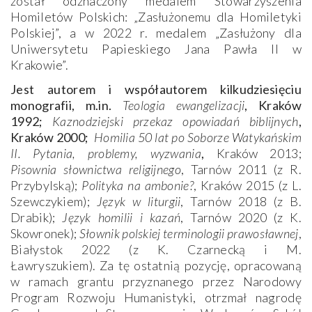
został odznaczony medalem Stowarzyszenia
Homiletów Polskich: „Zasłużonemu dla Homiletyki
Polskiej”, a w 2022 r. medalem „Zasłużony dla
Uniwersytetu Papieskiego Jana Pawła II w
Krakowie”.
Jest autorem i współautorem kilkudziesięciu
monografii, m.in.
Teologia ewangelizacji
, Kraków
1992;
Kaznodziejski przekaz opowiadań biblijnych
,
Kraków 2000;
Homilia 50 lat po Soborze Watykańskim
II. Pytania, problemy, wyzwania
,
Kraków 2013;
Pisownia słownictwa religijnego
, Tarnów 2011 (z R.
Przybylską);
Polityka na ambonie?
, Kraków 2015 (z L.
Szewczykiem);
Język w liturgii
, Tarnów 2018 (z B.
Drabik);
Język homilii i kazań
, Tarnów 2020 (z K.
Skowronek);
Słownik polskiej terminologii prawosławnej
,
Białystok 2022 (z K. Czarnecką i M.
Ławryszukiem). Za tę ostatnią pozycję, opracowaną
w ramach grantu przyznanego przez Narodowy
Program Rozwoju Humanistyki, otrzmał nagrodę