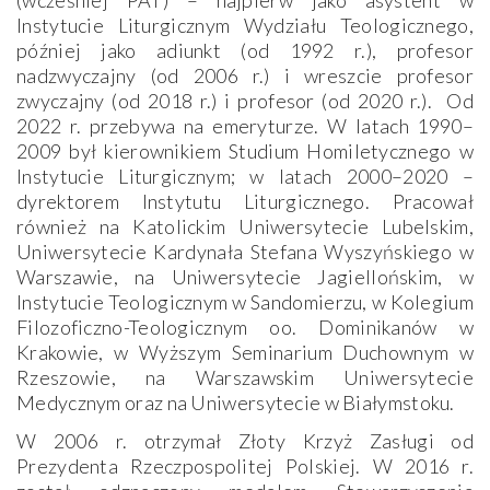
(wcześniej PAT) – najpierw jako asystent w
Instytucie Liturgicznym Wydziału Teologicznego,
później jako adiunkt (od 1992 r.), profesor
nadzwyczajny (od 2006 r.) i wreszcie profesor
zwyczajny (od 2018 r.) i profesor (od 2020 r.). Od
2022 r. przebywa na emeryturze. W latach 1990–
2009 był kierownikiem Studium Homiletycznego w
Instytucie Liturgicznym; w latach 2000–2020 –
dyrektorem Instytutu Liturgicznego. Pracował
również na Katolickim Uniwersytecie Lubelskim,
Uniwersytecie Kardynała Stefana Wyszyńskiego w
Warszawie, na Uniwersytecie Jagiellońskim, w
Instytucie Teologicznym w Sandomierzu, w Kolegium
Filozoficzno-Teologicznym oo. Dominikanów w
Krakowie, w Wyższym Seminarium Duchownym w
Rzeszowie, na Warszawskim Uniwersytecie
Medycznym oraz na Uniwersytecie w Białymstoku.
W 2006 r. otrzymał Złoty Krzyż Zasługi od
Prezydenta Rzeczpospolitej Polskiej. W 2016 r.