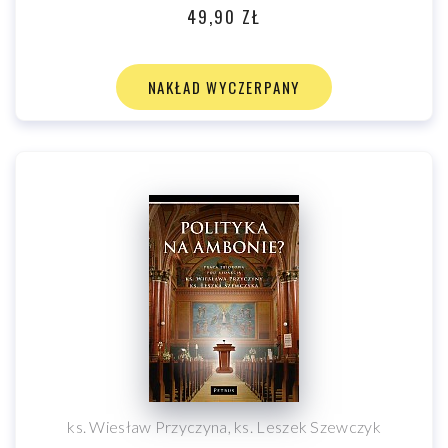
49,90 ZŁ
NAKŁAD WYCZERPANY
ks. Wiesław Przyczyna, ks. Leszek Szewczyk